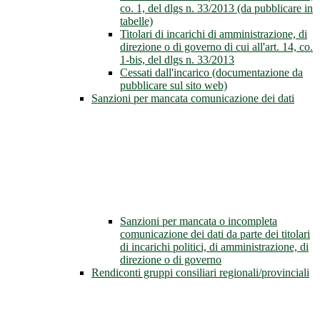
co. 1, del dlgs n. 33/2013 (da pubblicare in
tabelle)
Titolari di incarichi di amministrazione, di
direzione o di governo di cui all'art. 14, co.
1-bis, del dlgs n. 33/2013
Cessati dall'incarico (documentazione da
pubblicare sul sito web)
Sanzioni per mancata comunicazione dei dati
Sanzioni per mancata o incompleta
comunicazione dei dati da parte dei titolari
di incarichi politici, di amministrazione, di
direzione o di governo
Rendiconti gruppi consiliari regionali/provinciali