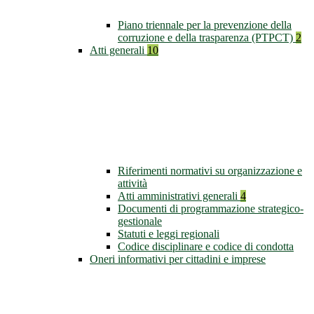
Piano triennale per la prevenzione della
corruzione e della trasparenza (PTPCT)
2
Atti generali
10
Riferimenti normativi su organizzazione e
attività
Atti amministrativi generali
4
Documenti di programmazione strategico-
gestionale
Statuti e leggi regionali
Codice disciplinare e codice di condotta
Oneri informativi per cittadini e imprese