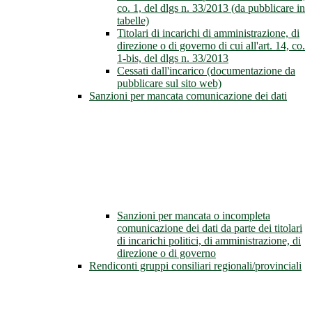
co. 1, del dlgs n. 33/2013 (da pubblicare in
tabelle)
Titolari di incarichi di amministrazione, di
direzione o di governo di cui all'art. 14, co.
1-bis, del dlgs n. 33/2013
Cessati dall'incarico (documentazione da
pubblicare sul sito web)
Sanzioni per mancata comunicazione dei dati
Sanzioni per mancata o incompleta
comunicazione dei dati da parte dei titolari
di incarichi politici, di amministrazione, di
direzione o di governo
Rendiconti gruppi consiliari regionali/provinciali