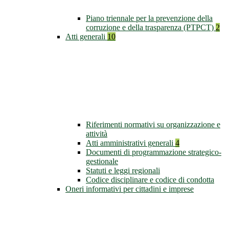
Piano triennale per la prevenzione della
corruzione e della trasparenza (PTPCT)
2
Atti generali
10
Riferimenti normativi su organizzazione e
attività
Atti amministrativi generali
4
Documenti di programmazione strategico-
gestionale
Statuti e leggi regionali
Codice disciplinare e codice di condotta
Oneri informativi per cittadini e imprese