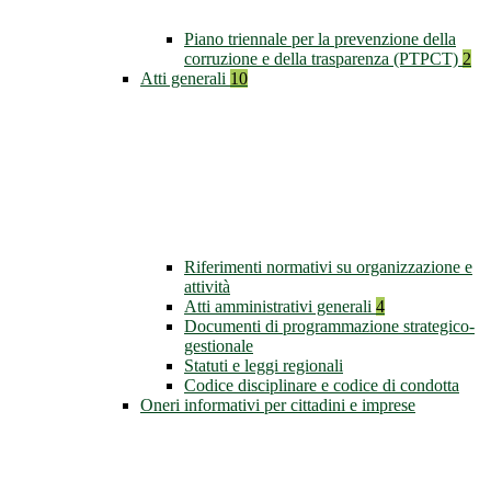
Piano triennale per la prevenzione della
corruzione e della trasparenza (PTPCT)
2
Atti generali
10
Riferimenti normativi su organizzazione e
attività
Atti amministrativi generali
4
Documenti di programmazione strategico-
gestionale
Statuti e leggi regionali
Codice disciplinare e codice di condotta
Oneri informativi per cittadini e imprese