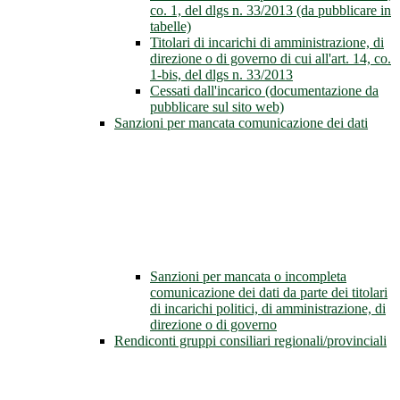
co. 1, del dlgs n. 33/2013 (da pubblicare in
tabelle)
Titolari di incarichi di amministrazione, di
direzione o di governo di cui all'art. 14, co.
1-bis, del dlgs n. 33/2013
Cessati dall'incarico (documentazione da
pubblicare sul sito web)
Sanzioni per mancata comunicazione dei dati
Sanzioni per mancata o incompleta
comunicazione dei dati da parte dei titolari
di incarichi politici, di amministrazione, di
direzione o di governo
Rendiconti gruppi consiliari regionali/provinciali