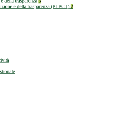
 e della trasparenza
3
rruzione e della trasparenza (PTPCT)
2
ività
stionale