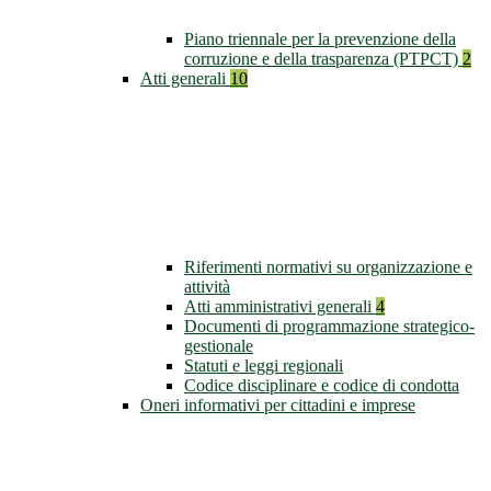
Piano triennale per la prevenzione della
corruzione e della trasparenza (PTPCT)
2
Atti generali
10
Riferimenti normativi su organizzazione e
attività
Atti amministrativi generali
4
Documenti di programmazione strategico-
gestionale
Statuti e leggi regionali
Codice disciplinare e codice di condotta
Oneri informativi per cittadini e imprese