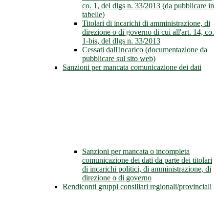
co. 1, del dlgs n. 33/2013 (da pubblicare in
tabelle)
Titolari di incarichi di amministrazione, di
direzione o di governo di cui all'art. 14, co.
1-bis, del dlgs n. 33/2013
Cessati dall'incarico (documentazione da
pubblicare sul sito web)
Sanzioni per mancata comunicazione dei dati
Sanzioni per mancata o incompleta
comunicazione dei dati da parte dei titolari
di incarichi politici, di amministrazione, di
direzione o di governo
Rendiconti gruppi consiliari regionali/provinciali