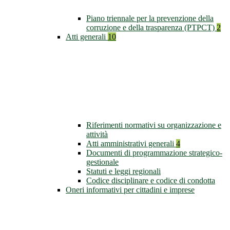
Piano triennale per la prevenzione della
corruzione e della trasparenza (PTPCT)
2
Atti generali
10
Riferimenti normativi su organizzazione e
attività
Atti amministrativi generali
4
Documenti di programmazione strategico-
gestionale
Statuti e leggi regionali
Codice disciplinare e codice di condotta
Oneri informativi per cittadini e imprese