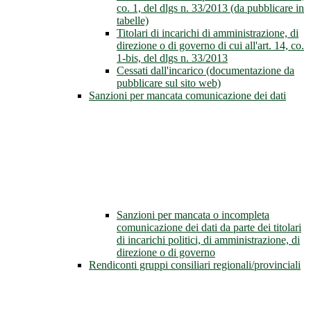
co. 1, del dlgs n. 33/2013 (da pubblicare in
tabelle)
Titolari di incarichi di amministrazione, di
direzione o di governo di cui all'art. 14, co.
1-bis, del dlgs n. 33/2013
Cessati dall'incarico (documentazione da
pubblicare sul sito web)
Sanzioni per mancata comunicazione dei dati
Sanzioni per mancata o incompleta
comunicazione dei dati da parte dei titolari
di incarichi politici, di amministrazione, di
direzione o di governo
Rendiconti gruppi consiliari regionali/provinciali