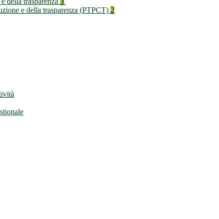
 e della trasparenza
3
rruzione e della trasparenza (PTPCT)
2
ività
stionale