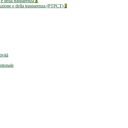
 e della trasparenza
3
rruzione e della trasparenza (PTPCT)
2
ività
stionale