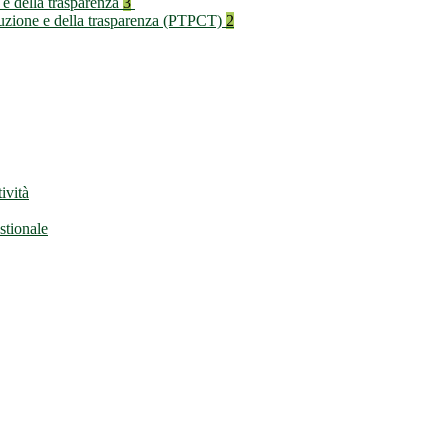
 e della trasparenza
3
rruzione e della trasparenza (PTPCT)
2
ività
stionale